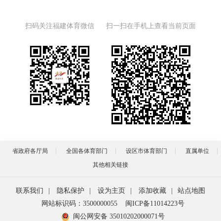
扫码关注福建体育微信
扫一扫在手机上查看当前页面
省政府各厅局
全国各体育部门
设区市体育部门
直属单位
其他相关链接
联系我们
|
隐私保护
|
设为主页
|
添加收藏
|
站点地图
网站标识码：3500000055
闽ICP备11014223号
闽公网安备 35010202000071号