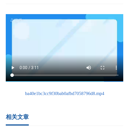
ba40e1bc3cc9f30bab0afbd7058796d8.mp4
相关文章