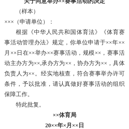
关于同意举办××赛事活动的决定
（样本）
×××（申请单位）：
根据《中华人民共和国体育法》《体育赛
事活动管理办法》规定，你单位申请于××年××
月××日在××举办××赛事活动，规模××，赛事活
动主办方为××,承办方为××，协办方为××，具体
负责人为××。经实地核查，符合赛事举办许可
条件，予以批准，请认真做好赛事活动的组织
保障工作。
特此批复。
××体育局
20××年×月××日