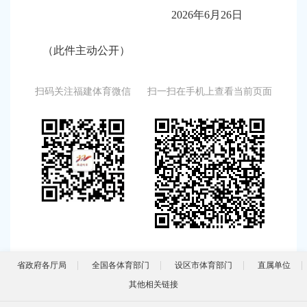
2026年6月26日
（此件主动公开）
扫码关注福建体育微信
扫一扫在手机上查看当前页面
省政府各厅局
全国各体育部门
设区市体育部门
直属单位
其他相关链接