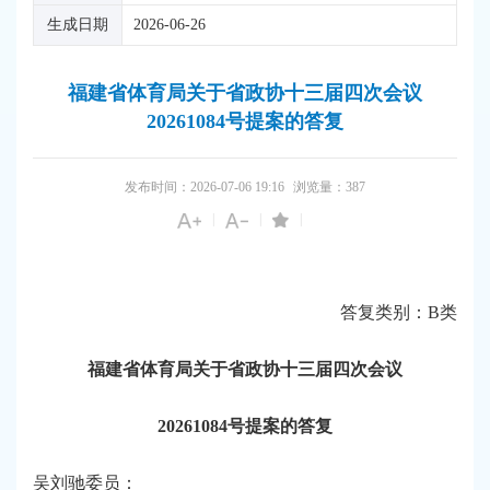
生成日期
2026-06-26
福建省体育局关于省政协十三届四次会议
20261084号提案的答复
发布时间：2026-07-06 19:16
浏览量：
387
|
|
|
答复类别：B类
福建省体育局关于省政协十三届四次会议
20261084号提案的答复
吴刘驰委员：