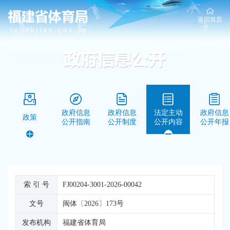
返回首页
政府信息
政府信息
法定主动
政府信息
政策
公开指南
公开制度
公开内容
公开年报
索 引 号
FJ00204-3001-2026-00042
文号
闽体〔2026〕173号
发布机构
福建省体育局