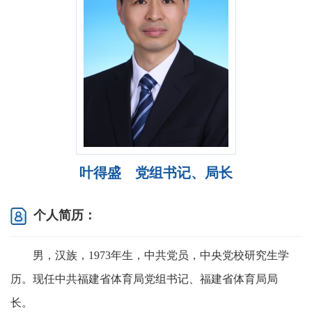
叶得盛 党组书记、局长
个人简历：
男，汉族，1973年生，中共党员，中央党校研究生学
历。现任中共福建省体育局党组书记、福建省体育局局
长。