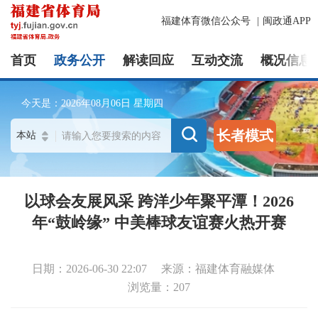
福建体育微信公众号
|
闽政通APP
首页
政务公开
解读回应
互动交流
概况信息
今天是：
2026年08月06日
星期四
长者模式
以球会友展风采 跨洋少年聚平潭！2026
年“鼓岭缘” 中美棒球友谊赛火热开赛
日期：2026-06-30 22:07
来源：福建体育融媒体
浏览量：207