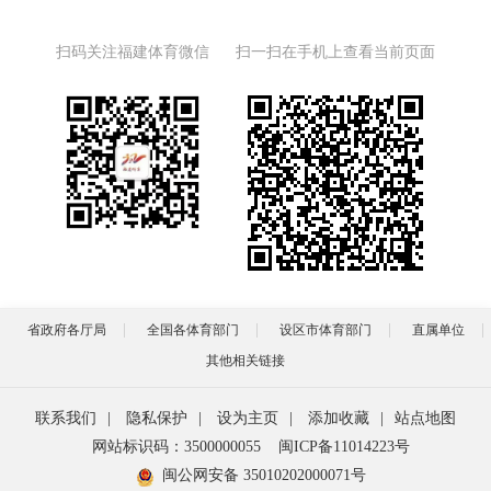
扫码关注福建体育微信
扫一扫在手机上查看当前页面
省政府各厅局
全国各体育部门
设区市体育部门
直属单位
其他相关链接
联系我们
|
隐私保护
|
设为主页
|
添加收藏
|
站点地图
网站标识码：3500000055
闽ICP备11014223号
闽公网安备 35010202000071号