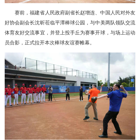
赛前，福建省人民政府副省长赵增连、中国人民对外友
好协会副会长沈昕莅临平潭棒球公园，与中美两队领队交流
体育友好交流事宜，并登上投手丘为赛事开球，与场上运动
员合影，正式拉开本次棒球友谊赛帷幕。