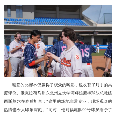
精彩的比赛不仅赢得了观众的喝彩，也收获了对手的高
度评价。俄克拉荷马州东北州立大学河畔雄鹰棒球队总教练
西斯莫尔在赛后坦言：“这里的场地非常专业，现场观众的
热情也令人印象深刻。”同时，他对福建队99号球员给予了