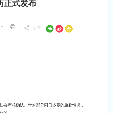
历正式发布
分享：



|
|
协会审核确认。针对部分同日多赛的重叠情况，