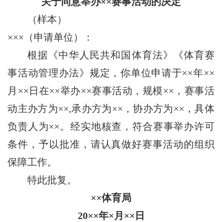
关于同意举办××赛事活动的决定
（样本）
×××（申请单位）：
根据《中华人民共和国体育法》《体育赛
事活动管理办法》规定，你单位申请于××年××
月××日在××举办××赛事活动，规模××，赛事活
动主办方为××,承办方为××，协办方为××，具体
负责人为××。经实地核查，符合赛事举办许可
条件，予以批准，请认真做好赛事活动的组织
保障工作。
特此批复。
××体育局
20××年×月××日